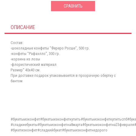
СРАВНИТЬ
ОПИСАНИЕ
Состав:
-шоколадные конфеты "Фереро Росше", 500 гр.
-конфеты "Рафаэлло", 300 гр.
-корзина из лозы
-флористический материал
Размер" 40х40 см.
При доставке подарок упаковывается в прозрачную обертку с
бантом
#букетыизконфет#букетыизконфеткупить#букетыизконфеткупитьспб#бу
#сладкиебукеты#букетыизконфетна8марта#букетыизконфетна23февраля#
#букетизконфет#сладкийбукет#букетыизконфетнедорого