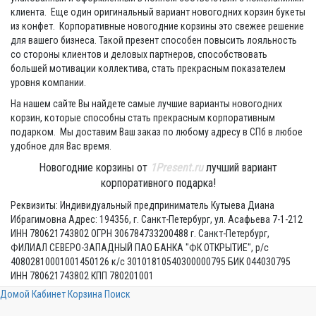
клиента. Еще один оригинальный вариант новогодних корзин букеты
из конфет. Корпоративные новогодние корзины это свежее решение
для вашего бизнеса. Такой презент способен повысить лояльность
со стороны клиентов и деловых партнеров, способствовать
большей мотивации коллектива, стать прекрасным показателем
уровня компании.
На нашем сайте Вы найдете самые лучшие варианты новогодних
корзин, которые способны стать прекрасным корпоративным
подарком. Мы доставим Ваш заказ по любому адресу в СПб в любое
удобное для Вас время.
Новогодние корзины от
1Present.ru
лучший вариант
корпоративного подарка!
Реквизиты: Индивидуальный предприниматель Кутыева Диана
Ибрагимовна Адрес: 194356, г. Санкт-Петербург, ул. Асафьева 7-1-212
ИНН 780621743802 ОГРН 306784733200488 г. Санкт-Петербург,
ФИЛИАЛ СЕВЕРО-ЗАПАДНЫЙ ПАО БАНКА "ФК ОТКРЫТИЕ", р/с
40802810001001450126 к/с 30101810540300000795 БИК 044030795
ИНН 780621743802 КПП 780201001
Домой
Кабинет
Корзина
Поиск