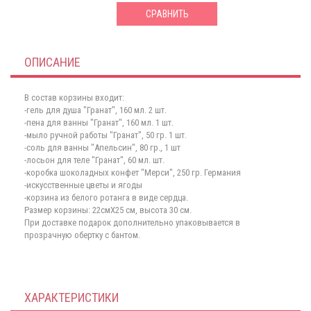
СРАВНИТЬ
ОПИСАНИЕ
В состав корзины входит:
-гель для душа "Гранат", 160 мл. 2 шт.
-пена для ванны "Гранат", 160 мл. 1 шт.
-мыло ручной работы "Гранат", 50 гр. 1 шт.
-соль для ванны "Апельсин", 80 гр., 1 шт
-лосьон для теле "Гранат", 60 мл. шт.
-коробка шоколадных конфет "Мерси", 250 гр. Германия
-искусственные цветы и ягоды
-корзина из белого ротанга в виде сердца.
Размер корзины: 22смХ25 см, высота 30 см.
При доставке подарок дополнительно упаковывается в
прозрачную обертку с бантом.
ХАРАКТЕРИСТИКИ