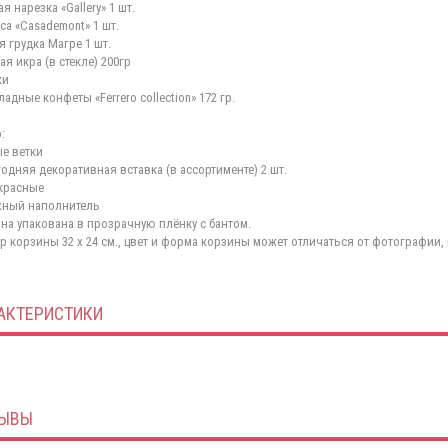
я нарезка «Gallery» 1 шт.
са «Casademont» 1 шт.
я грудка Магре 1 шт.
ая икра (в стекле) 200гр
ки
адные конфеты «Ferrero collection» 172 гр.
:
е ветки
одняя декоративная вставка (в ассортименте) 2 шт.
красные
ный наполнитель
на упакована в прозрачную плёнку с бантом.
р корзины 32 х 24 см., цвет и форма корзины может отличаться от фотографии, 
АКТЕРИСТИКИ
ЫВЫ