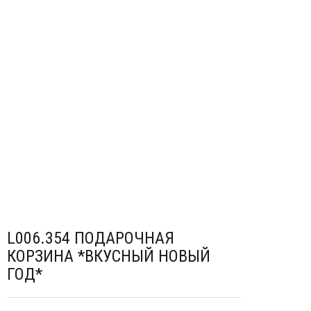
мой
Отложить (
0
)
Сравнить (
0
)
Войти
Регистрация
Корзина
0
ШТ.
L006.354 ПОДАРОЧНАЯ
КОРЗИНА *ВКУСНЫЙ НОВЫЙ
ГОД*