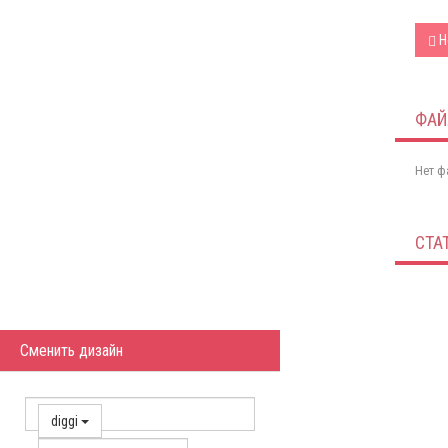
Н
ФА
Нет ф
СТА
Сменить дизайн
diggi