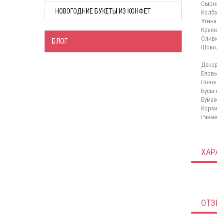
Сырна
НОВОГОДНИЕ БУКЕТЫ ИЗ КОНФЕТ
Колба
Утина
Красн
Олив
БЛОГ
Шокол
Декор
Еловы
Новог
Бусы 
Бумаж
Корзи
Разме
ХАР
ОТЗ