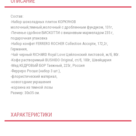
ОПИСАНИЕ
Состав:
-Набор шоколадных плиток КОРКУНОВ
молочный,темный,молочный с дробленным фундуком, 131г,
-Печенье сдобное БИСКОТТИ с вишневым мармеладом 235 г,
подарочная упаковка
-Набор конфет FERRERO ROCHER Collection Ассорти, 172,2г,
Германия,
-Чай черный RICHARD Royal Love Цейлонский листовой, ж/б, 80г.
-Кофе растворимый BUSHIDO Original, ст/б, 100г, Швейцария
-Мед КЕДРОВЫЙ БОР Таежный, 225г, Россия
-Ферреро Росше (набор 3 шт.),
-флористический материал,
-новогодние украшения
-корзина из темной лозы
Размер: 30х35 см.
ХАРАКТЕРИСТИКИ