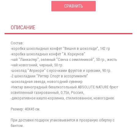
СРАВНИТЬ
ОПИСАНИЕ
Состав:
-коробка шоколыдных конфет "Вишня в шоколаде", 142 гр
-коробка шоколадных конфет "А. Коркунов"
-чай "Ланкастер", зеленый "Сенча с земляникой", 50 гр., жесть
-чай новогоний, черный, 50 гр.
-шоколад "Априори" с кусочками фруктов и орехами, 90 гр.
-2 шоколадкии "Риттер Спорт в ассортименте"
-шоколадная звезда, новогодний сувенир
-Нектар виноградный безалкогольный ABSOLUTE NATURE брют
осветленный газированный, 0.75л, Россия,
-декоративное кашпо-корзинка, стилизованное, новогоднее.
Размер: 40Х45 см.
При доставке подарок упаковывается в прозраную обертку с
бантом.