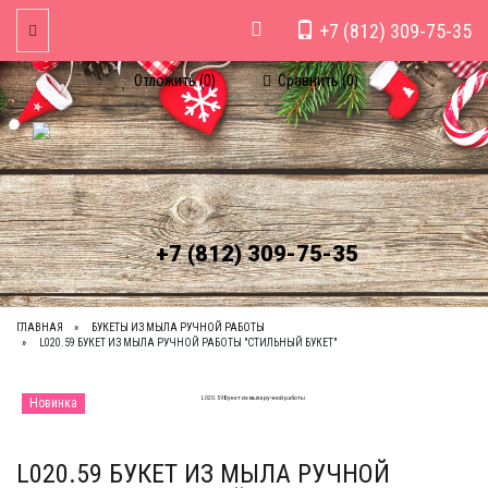
+7 (812) 309-75-35
Toggle Navigation
Отложить (
0
)
Сравнить (
0
)
+7 (812) 309-75-35
ГЛАВНАЯ
БУКЕТЫ ИЗ МЫЛА РУЧНОЙ РАБОТЫ
L020.59 БУКЕТ ИЗ МЫЛА РУЧНОЙ РАБОТЫ "СТИЛЬНЫЙ БУКЕТ"
Новинка
L020.59 БУКЕТ ИЗ МЫЛА РУЧНОЙ