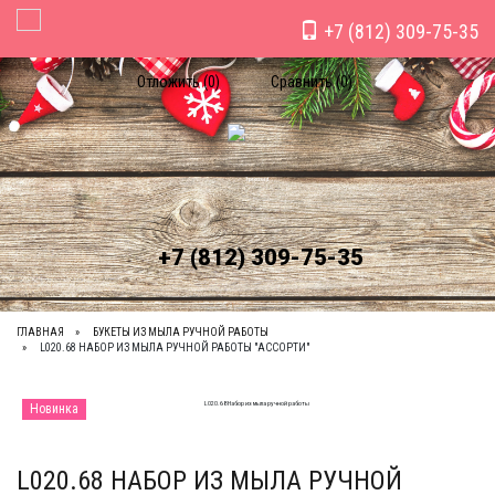
+7 (812) 309-75-35
Toggle Navigation
Отложить (
0
)
Сравнить (
0
)
+7 (812) 309-75-35
ГЛАВНАЯ
БУКЕТЫ ИЗ МЫЛА РУЧНОЙ РАБОТЫ
L020.68 НАБОР ИЗ МЫЛА РУЧНОЙ РАБОТЫ "АССОРТИ"
Новинка
L020.68 НАБОР ИЗ МЫЛА РУЧНОЙ