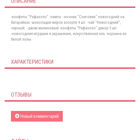
ОПИСАНИЕ
-конфеты "Рафаэлло" -лампа - ночник "Снеговик" новогодний на
батарейках -шоколадки мерси ассорти 4 шт. -чай "Новогодний",
черный, -джем малиновый -конфеты "Рафаэлло" декор 3 шт.
-новогодние игрушки и украшения, искусственная ель -корзина из
белой лозы
ХАРАКТЕРИСТИКИ
ОТЗЫВЫ
Новый комментарий