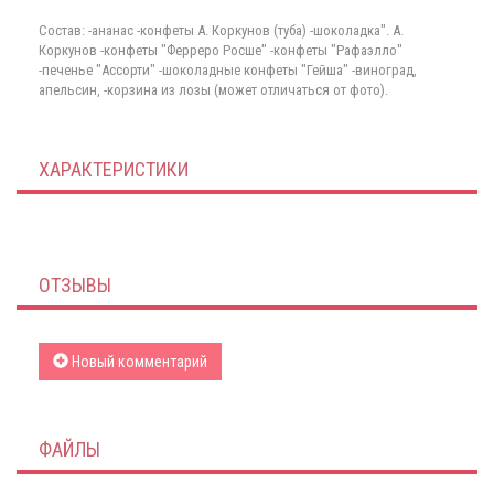
Состав: -ананас -конфеты А. Коркунов (туба) -шоколадка". А.
Коркунов -конфеты "Ферреро Росше" -конфеты "Рафаэлло"
-печенье "Ассорти" -шоколадные конфеты "Гейша" -виноград,
апельсин, -корзина из лозы (может отличаться от фото).
ХАРАКТЕРИСТИКИ
ОТЗЫВЫ
Новый комментарий
ФАЙЛЫ